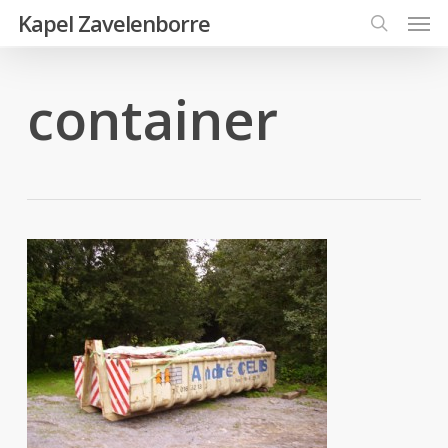
Men
Skip
Kapel Zavelenborre
to
search
main
container
content