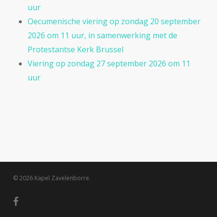
uur
Oecumenische viering op zondag 20 september
2026 om 11 uur, in samenwerking met de
Protestantse Kerk Brussel
Viering op zondag 27 september 2026 om 11
uur
© 2026 Kapel Zavelenborre.
facebook