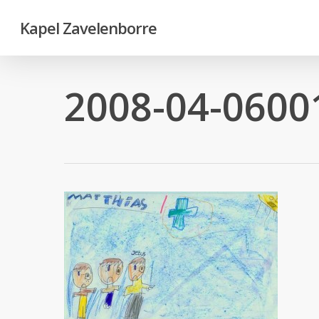
Skip
Kapel Zavelenborre
to
main
content
2008-04-0600